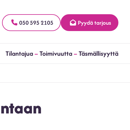
050 595 2105
Pyydä tarjous
h
Tilantajua
–
Toimivuutta
–
Täsmällisyyttä
intaan