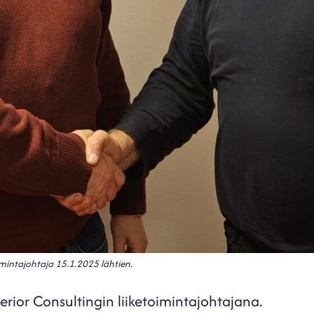
imintajohtaja 15.1.2025 lähtien.
erior Consultingin liiketoimintajohtajana.