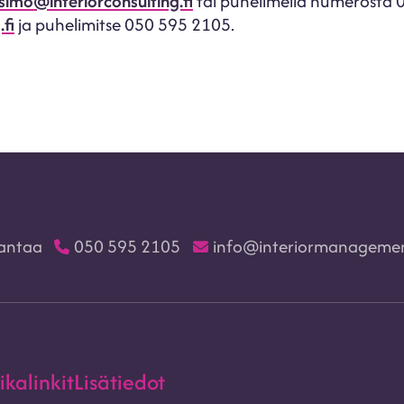
simo@interiorconsulting.fi
tai puhelimella numerosta 
fi
ja puhelimitse 050 595 2105.
Vantaa
050 595 2105
info@interiormanagemen
ikalinkit
Lisätiedot