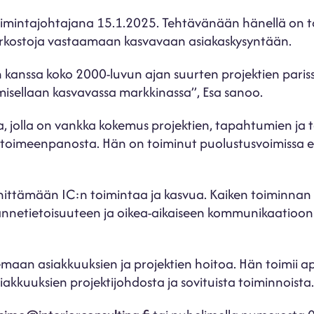
toimintajohtajana 15.1.2025. Tehtävänään hänellä on t
erkostoja vastaamaan kasvavaan asiakaskysyntään.
 kanssa koko 2000-luvun ajan suurten projektien paris
misellaan kasvavassa markkinassa”, Esa sanoo.
a, jolla on vankka kokemus projektien, tapahtumien ja
a toimeenpanosta. Hän on toiminut puolustusvoimissa er
ttämään IC:n toimintaa ja kasvua. Kaiken toiminnan
lannetietoisuuteen ja oikea-aikaiseen kommunikaatioon
maan asiakkuuksien ja projektien hoitoa. Hän toimii ap
iakkuuksien projektijohdosta ja sovituista toiminnoista.