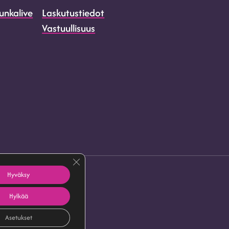
unkalive
Laskutustiedot
Vastuullisuus
Sulje evästebanneri
Hyväksy
osuojaseloste
Hylkää
Asetukset