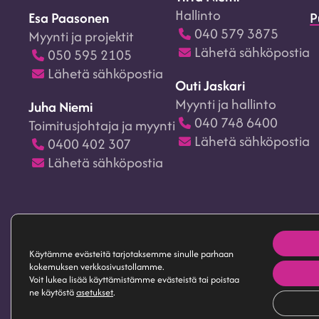
Hallinto
Esa Paasonen
P
040 579 3875
Myynti ja projektit
Lähetä sähköpostia
050 595 2105
Lähetä sähköpostia
Outi Jaskari
Myynti ja hallinto
Juha Niemi
040 748 6400
Toimitusjohtaja ja myynti
Lähetä sähköpostia
0400 402 307
Lähetä sähköpostia
Käytämme evästeitä tarjotaksemme sinulle parhaan
Copyright 2025 Interior Management Oy
Tiet
kokemuksen verkkosivustollamme.
Voit lukea lisää käyttämistämme evästeistä tai poistaa
ne käytöstä
asetukset
.