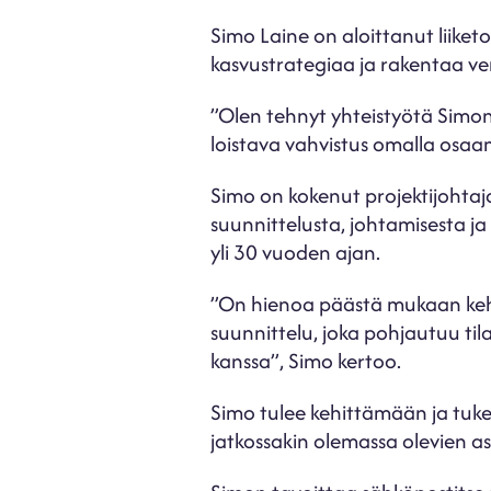
Simo Laine on aloittanut liike
kasvustrategiaa ja rakentaa v
”Olen tehnyt yhteistyötä Simon
loistava vahvistus omalla osaa
Simo on kokenut projektijohtaj
suunnittelusta, johtamisesta j
yli 30 vuoden ajan.
”On hienoa päästä mukaan kehi
suunnittelu, joka pohjautuu ti
kanssa”, Simo kertoo.
Simo tulee kehittämään ja tuke
jatkossakin olemassa olevien as