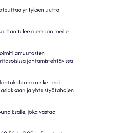
oteuttaa yrityksen uutta
sa. Hän tulee olemaan meille
 toimitilamuutosten
itasoisissa johtamistehtävissä
 lähtökohtana on ketterä
 asiakkaan ja yhteistyötahojen
una Esalle, joka vastaa