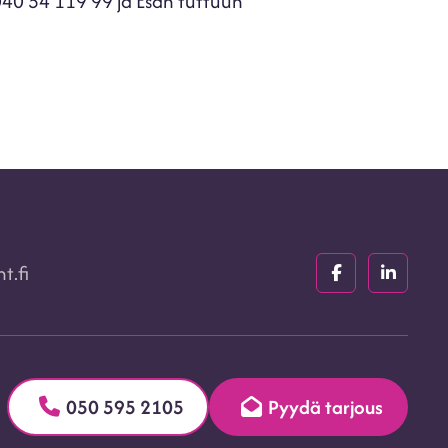
040 54 119 99 ja Esan tuttuun
t.fi
Facebook
LinkedIn
(F)
(In)
050 595 2105
Pyydä tarjous