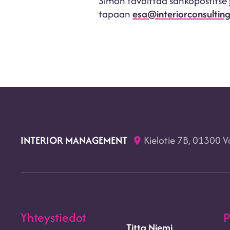
Simon tavoittaa sähköpostitse
tapaan
esa@interiorconsulting.
INTERIOR MANAGEMENT
Kielotie 7B, 01300 
Yhteystiedot
P
Titta Niemi