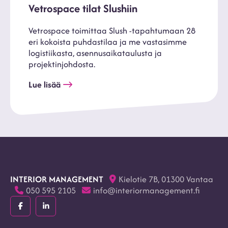
Vetrospace tilat Slushiin
Vetrospace toimittaa Slush -tapahtumaan 28
eri kokoista puhdastilaa ja me vastasimme
logistiikasta, asennusaikataulusta ja
projektinjohdosta.
Lue lisää
INTERIOR MANAGEMENT
Kielotie 7B, 01300 Vantaa
050 595 2105
info@interiormanagement.fi
Facebook
LinkedIn
(F)
(In)