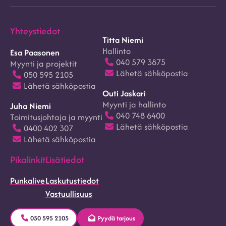
Yhteystiedot
Titta Niemi
Hallinto
Esa Paasonen
040 579 3875
Myynti ja projektit
Lähetä sähköpostia
050 595 2105
Lähetä sähköpostia
Outi Jaskari
Myynti ja hallinto
Juha Niemi
040 748 6400
Toimitusjohtaja ja myynti
Lähetä sähköpostia
0400 402 307
Lähetä sähköpostia
Pikalinkit
Lisätiedot
Punkalive
Laskutustiedot
Vastuullisuus
050 595 2105
Pyydä tarjous