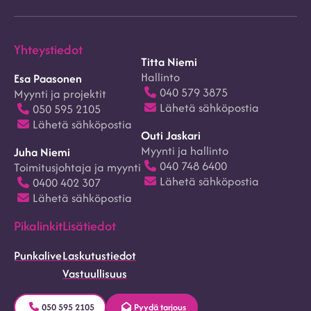
(F)
(In)
Yhteystiedot
Titta Niemi
Hallinto
Esa Paasonen
040 579 3875
Myynti ja projektit
Lähetä sähköpostia
050 595 2105
Lähetä sähköpostia
Outi Jaskari
Myynti ja hallinto
Juha Niemi
040 748 6400
Toimitusjohtaja ja myynti
Lähetä sähköpostia
0400 402 307
Lähetä sähköpostia
Pikalinkit
Lisätiedot
Punkalive
Laskutustiedot
Vastuullisuus
050 595 2105
Pyydä tarjous