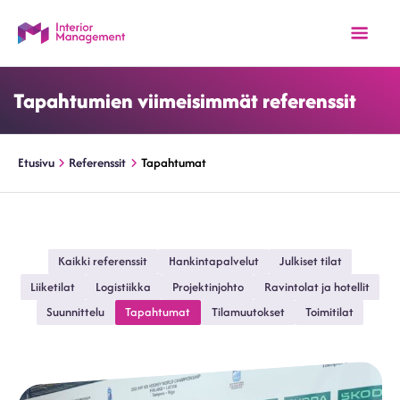
Tapahtumien viimeisimmät referenssit
Etusivu
Referenssit
Tapahtumat
Kaikki referenssit
Hankintapalvelut
Julkiset tilat
Liiketilat
Logistiikka
Projektinjohto
Ravintolat ja hotellit
Suunnittelu
Tapahtumat
Tilamuutokset
Toimitilat