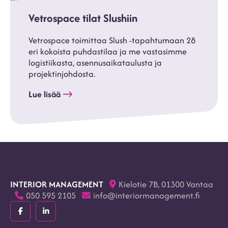
Vetrospace tilat Slushiin
Vetrospace toimittaa Slush -tapahtumaan 28
eri kokoista puhdastilaa ja me vastasimme
logistiikasta, asennusaikataulusta ja
projektinjohdosta.
Lue lisää
INTERIOR MANAGEMENT
Kielotie 7B, 01300 Vantaa
050 595 2105
info@interiormanagement.fi
Facebook
LinkedIn