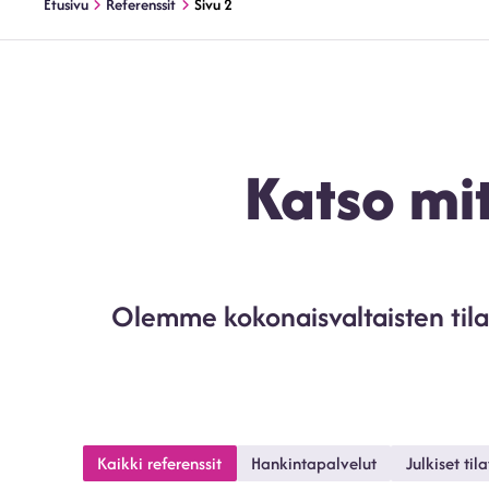
Etusivu
Referenssit
Sivu 2
Katso mi
Olemme kokonaisvaltaisten tila
Kaikki referenssit
Hankintapalvelut
Julkiset tila