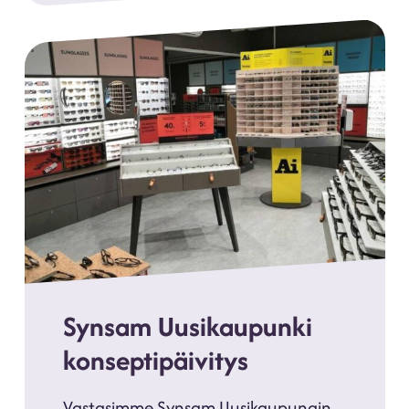
Synsam Uusikaupunki
konseptipäivitys
Vastasimme Synsam Uusikaupungin