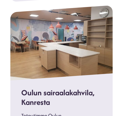
Oulun sairaalakahvila,
Kanresta
Toteutimme Oulun