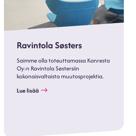
Ravintola Søsters
Saimme olla toteuttamassa Kanresta
Oy:n Ravintola Søstersiin
kokonaisvaltaista muutosprojektia.
Lue lisää