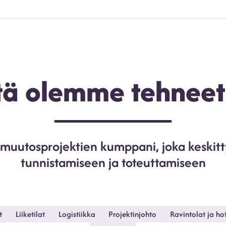
tä olemme tehnee
muutosprojektien kumppani, joka keskitt
tunnistamiseen ja toteuttamiseen
t
Liiketilat
Logistiikka
Projektinjohto
Ravintolat ja hot