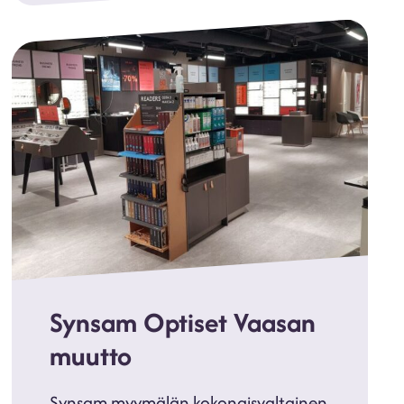
Synsam Optiset Vaasan
muutto
Synsam myymälän kokonaisvaltainen