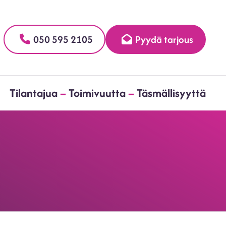
050 595 2105
Pyydä tarjous
h
Tilantajua
–
Toimivuutta
–
Täsmällisyyttä