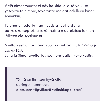
Vielä nimenmuutos ei näy kaikkialla, eikä vaikuta
yhteystietoihimme, tavoitatte meidät edelleen kuten
ennenkin.
Tulemme tiedottamaan uusista tuotteista ja
palvelukonsepteista sekä muista muutoksista lomien
jälkeen elo-syyskuussa.
Meiltä kesälomaa tänä vuonna viettää Outi 7.7.-1.8. ja
Esa 4.-16.7.
Juha ja Simo tavoitettavissa normaalisti koko kesän.
”Siinä on ihmisen hyvä olla,
auringon lämmössä
ajatusten viipyillessä voikukkapellossa”