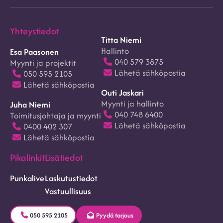
Yhteystiedot
Titta Niemi
Hallinto
Esa Paasonen
040 579 3875
Myynti ja projektit
Lähetä sähköpostia
050 595 2105
Lähetä sähköpostia
Outi Jaskari
Myynti ja hallinto
Juha Niemi
040 748 6400
Toimitusjohtaja ja myynti
Lähetä sähköpostia
0400 402 307
Lähetä sähköpostia
Pikalinkit
Lisätiedot
Punkalive
Laskutustiedot
Vastuullisuus
050 595 2105
Pyydä tarjous