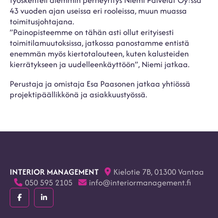
43 vuoden ajan useissa eri rooleissa, muun muassa
toimitusjohtajana.
”Painopisteemme on tähän asti ollut erityisesti
toimitilamuutoksissa, jatkossa panostamme entistä
enemmän myös kiertotalouteen, kuten kalusteiden
kierrätykseen ja uudelleenkäyttöön”, Niemi jatkaa.
Perustaja ja omistaja Esa Paasonen jatkaa yhtiössä
projektipäällikkönä ja asiakkuustyössä.
INTERIOR MANAGEMENT
Kielotie 7B, 01300 Vantaa
050 595 2105
info@interiormanagement.fi
Facebook
LinkedIn
(F)
(In)