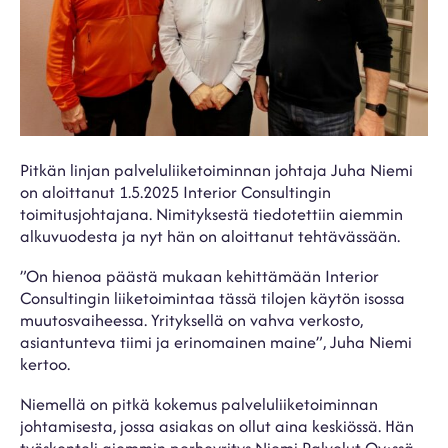
Pitkän linjan palveluliiketoiminnan johtaja Juha Niemi
on aloittanut 1.5.2025 Interior Consultingin
toimitusjohtajana. Nimityksestä tiedotettiin aiemmin
alkuvuodesta ja nyt hän on aloittanut tehtävässään.
”On hienoa päästä mukaan kehittämään Interior
Consultingin liiketoimintaa tässä tilojen käytön isossa
muutosvaiheessa. Yrityksellä on vahva verkosto,
asiantunteva tiimi ja erinomainen maine”, Juha Niemi
kertoo.
Niemellä on pitkä kokemus palveluliiketoiminnan
johtamisesta, jossa asiakas on ollut aina keskiössä. Hän
työskenteli aiemmin perheyritys Niemi Palvelut Oy:ssä